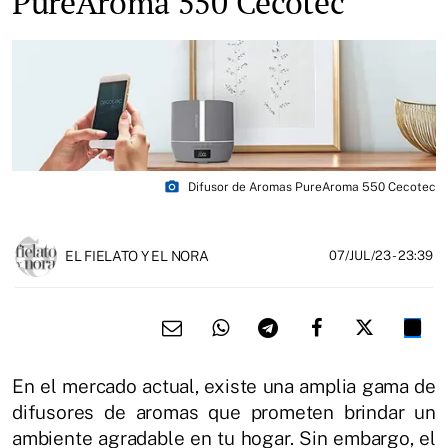
PureAroma 550 Cecotec
photo_camera
Difusor de Aromas PureAroma 550 Cecotec
EL FIELATO Y EL NORA
07/JUL/23
- 23:39
En el mercado actual, existe una amplia gama de
difusores de aromas que prometen brindar un
ambiente agradable en tu hogar. Sin embargo, el