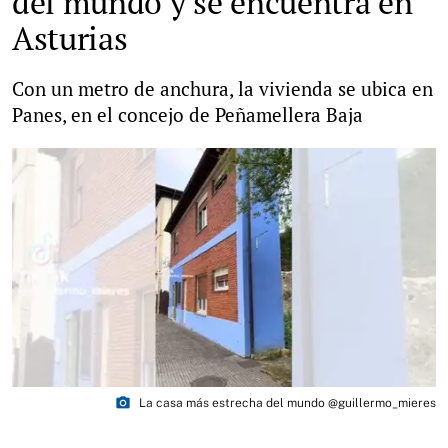
del mundo y se encuentra en
Asturias
Con un metro de anchura, la vivienda se ubica en
Panes, en el concejo de Peñamellera Baja
photo_camera
La casa más estrecha del mundo @guillermo_mieres