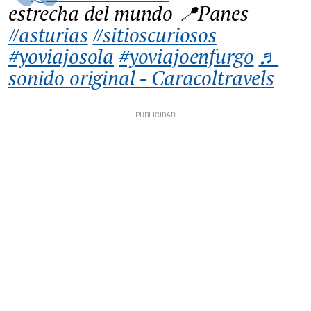
estrecha del mundo 📍Panes
#asturias
#sitioscuriosos
#yoviajosola
#yoviajoenfurgo
♬
sonido original - Caracoltravels