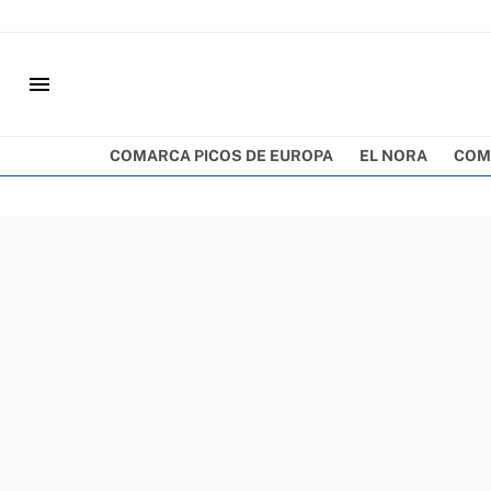
menu
COMARCA PICOS DE EUROPA
EL NORA
COM