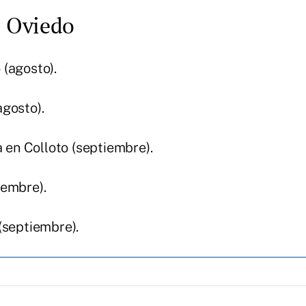
Oviedo
(agosto).
gosto).
a en Colloto (septiembre).
iembre).
(septiembre).