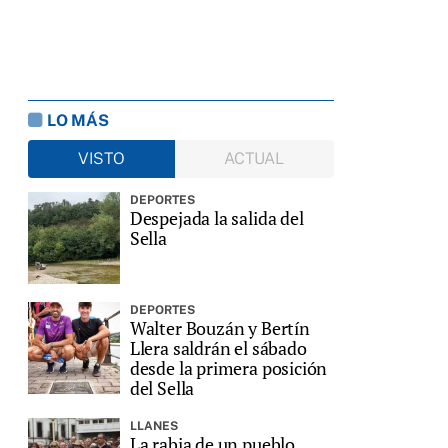
LO MÁS
VISTO
ACTUAL
DEPORTES
Despejada la salida del
Sella
DEPORTES
Walter Bouzán y Bertín
Llera saldrán el sábado
desde la primera posición
del Sella
LLANES
La rabia de un pueblo