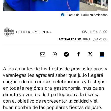
photo_camera
Fiesta del Bollu en Arriondas.
EL FIELATO Y EL NORA
05/JUL/24
- 21:00
ACTUALIZADO:
06/JUL/24 - 11:08
A los amantes de las fiestas de
prao
asturianas y
veraniegas les agradará saber que julio llegará
cargado de numerosas celebraciones y festejos
en toda la región: sidra. gastronomía, música en
directo y eventos de tipo llegarán a la
tierrina
con el objetivo de representar la calidad y el
buen nombre de las populares fiestas de
prao
.