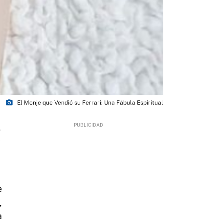
photo_camera
El Monje que Vendió su Ferrari: Una Fábula Espiritual
0
e
,
a