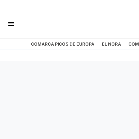
menu
COMARCA PICOS DE EUROPA
EL NORA
COM