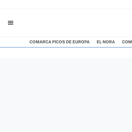
menu
COMARCA PICOS DE EUROPA
EL NORA
COM