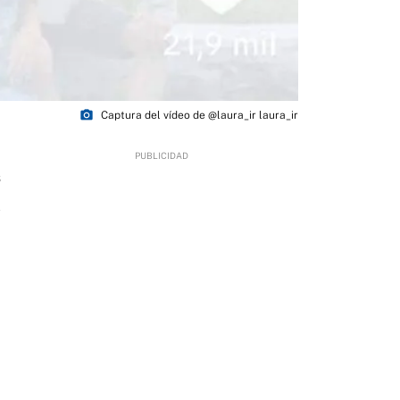
photo_camera
Captura del vídeo de @laura_ir laura_ir
6