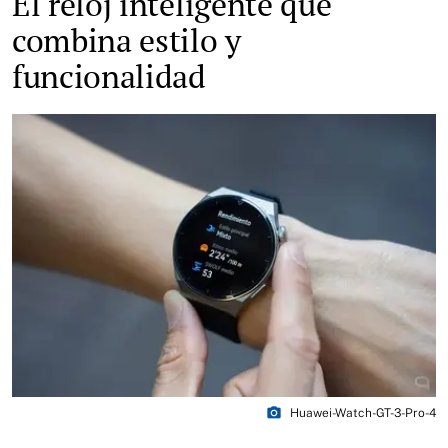
El reloj inteligente que
combina estilo y
funcionalidad
photo_camera
Huawei-Watch-GT-3-Pro-4