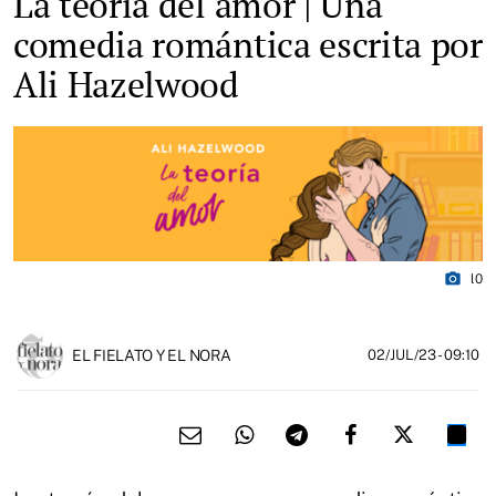
La teoría del amor | Una
comedia romántica escrita por
Ali Hazelwood
photo_camera
l0
EL FIELATO Y EL NORA
02/JUL/23
- 09:10