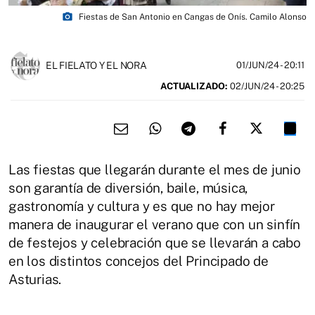
photo_camera
Fiestas de San Antonio en Cangas de Onís. Camilo Alonso
EL FIELATO Y EL NORA
01/JUN/24
- 20:11
ACTUALIZADO:
02/JUN/24 - 20:25
Las fiestas que llegarán durante el mes de junio
son garantía de diversión, baile, música,
gastronomía y cultura y es que no hay mejor
manera de inaugurar el verano que con un sinfín
de festejos y celebración que se llevarán a cabo
en los distintos concejos del Principado de
Asturias.