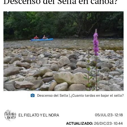
Descenso del Sella en canoa?
photo_camera
Descenso del Sella | ¿Cuanto tardas en bajar el sella?
EL FIELATO Y EL NORA
05/JUL/23
- 12:18
ACTUALIZADO:
26/DIC/23 - 10:44