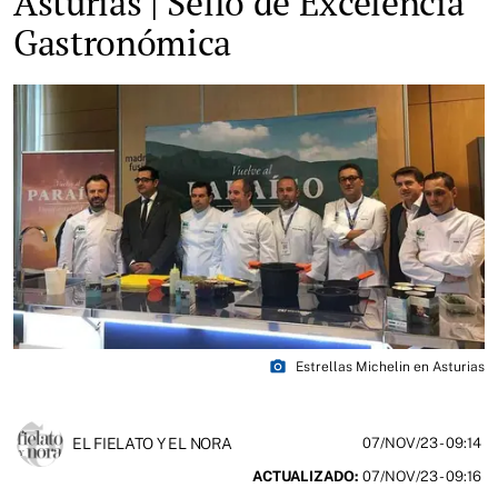
Asturias | Sello de Excelencia
Gastronómica
photo_camera
Estrellas Michelin en Asturias
EL FIELATO Y EL NORA
07/NOV/23
- 09:14
ACTUALIZADO:
07/NOV/23 - 09:16