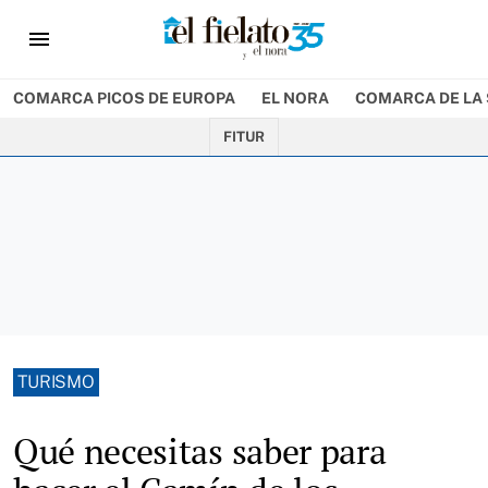
menu
COMARCA PICOS DE EUROPA
EL NORA
COMARCA DE LA 
FITUR
TURISMO
Qué necesitas saber para