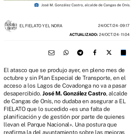
photo_camera
José M. González Castro, alcalde de Cangas de Onís.
EL FIELATO Y EL NORA
24/OCT/24
- 09:17
ACTUALIZADO:
24/OCT/24 - 11:04
El atasco que se produjo ayer, en pleno mes de
octubre y sin Plan Especial de Transporte, en el
acceso a los Lagos de Covadonga no va a pasar
desapercibido.
José M. González Castro
, alcalde
de Cangas de Onís, no dudaba en asegurar a EL
FIELATO que lo sucedido «es una falta de
planificación y de gestión por parte de quienes
llevan el Parque Nacional». Una postura que
reafirma la del ayuntamiento sobre las mejoras