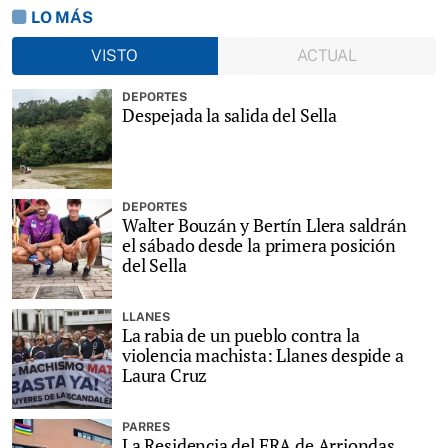
LO MÁS
VISTO
ACTUAL
DEPORTES
Despejada la salida del Sella
DEPORTES
Walter Bouzán y Bertín Llera saldrán
el sábado desde la primera posición
del Sella
LLANES
La rabia de un pueblo contra la
violencia machista: Llanes despide a
Laura Cruz
PARRES
La Residencia del ERA de Arriondas