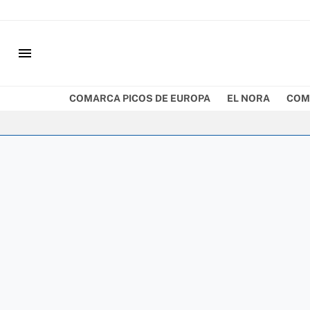
menu
COMARCA PICOS DE EUROPA
EL NORA
COM