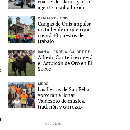
cuartel de Llanes y otro
agente resulta herido
grave
CANGAS DE ONÍS
Cangas de Onís impulsa
un taller de empleo que
creará 40 puestos de
trabajo
IVÁN ALLENDE, ALCALDE DE PILOÑA, PREGONARÁ LA FIESTA
Alfredo Canteli recogerá
el Asturcón de Oro en El
Sueve
s
SIERO
Las fiestas de San Félix
volverán a llenar
Valdesoto de música,
tradición y carrozas
0