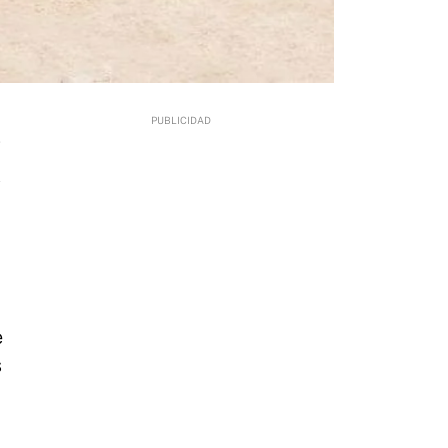
7
e
s