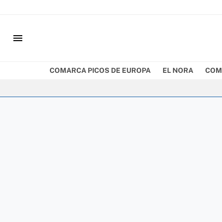
menu
COMARCA PICOS DE EUROPA
EL NORA
COM