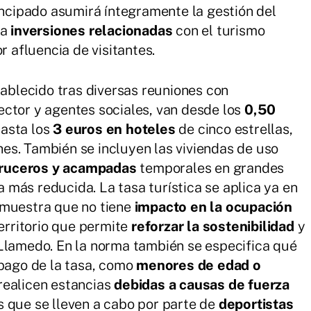
rincipado asumirá íntegramente la gestión del
 a
inversiones relacionadas
con el turismo
r afluencia de visitantes.
tablecido tras diversas reuniones con
ctor y agentes sociales, van desde los
0,50
hasta los
3 euros en hoteles
de cinco estrellas,
es. También se incluyen las viviendas de uso
cruceros y acampadas
temporales en grandes
fa más reducida. La tasa turística se aplica ya en
 muestra que no tiene
impacto en la ocupación
territorio que permite
reforzar la sostenibilidad
y
 Llamedo. En la norma también se especifica qué
 pago de la tasa, como
menores de edad o
realicen estancias
debidas a causas de fuerza
s que se lleven a cabo por parte de
deportistas