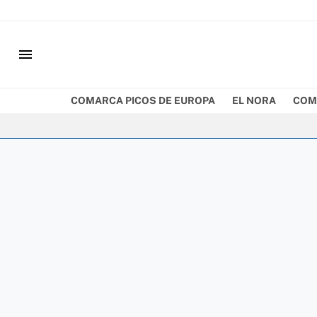
menu
COMARCA PICOS DE EUROPA
EL NORA
COM