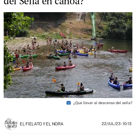
del Sella en canoa?
photo_camera
¿Que llevar al descenso del sella?
EL FIELATO Y EL NORA
22/JUL/23
- 10:13