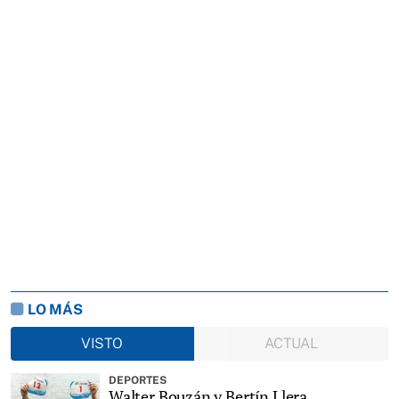
LO MÁS
VISTO
ACTUAL
DEPORTES
Walter Bouzán y Bertín Llera