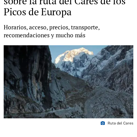
sobre la ruta del Cares de los
Picos de Europa
Horarios, acceso, precios, transporte,
recomendaciones y mucho más
photo_camera
Ruta del Cares