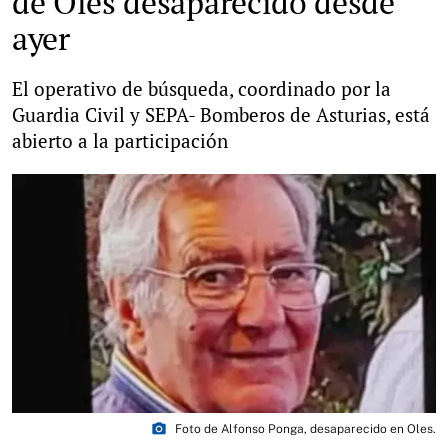
de Oles desaparecido desde
ayer
El operativo de búsqueda, coordinado por la
Guardia Civil y SEPA- Bomberos de Asturias, está
abierto a la participación
photo_camera
Foto de Alfonso Ponga, desaparecido en Oles.