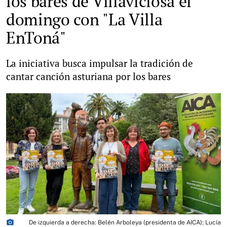
los bares de Villaviciosa el
domingo con "La Villa
EnToná"
La iniciativa busca impulsar la tradición de
cantar canción asturiana por los bares
photo_camera
De izquierda a derecha: Belén Arboleya (presidenta de AICA); Lucía