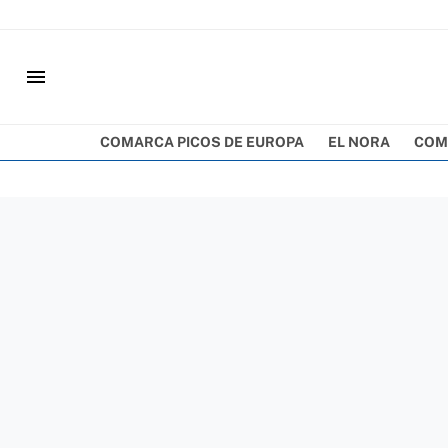
menu
COMARCA PICOS DE EUROPA
EL NORA
COM