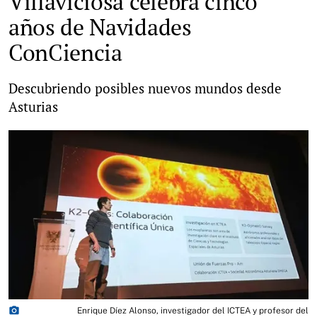
Villaviciosa celebra cinco
años de Navidades
ConCiencia
Descubriendo posibles nuevos mundos desde
Asturias
photo_camera
Enrique Díez Alonso, investigador del ICTEA y profesor del