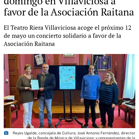
domingo en Villaviciosa a
favor de la Asociación Raitana
El Teatro Riera Villaviciosa acoge el próximo 12
de mayo un concierto solidario a favor de la
Asociación Raitana
photo_camera
Reyes Ugalde, concejala de Cultura; José Antonio Fernández, director
de la Banda de Música de Villaviciosa; y representantes de la