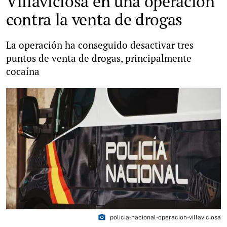
Villaviciosa en una operación
contra la venta de drogas
La operación ha conseguido desactivar tres
puntos de venta de drogas, principalmente
cocaína
photo_camera
policia-nacional-operacion-villaviciosa