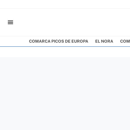
menu
COMARCA PICOS DE EUROPA
EL NORA
COM