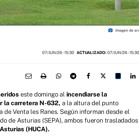
photo_camera
Imagen de arc
07/JUN/26
- 15:30
ACTUALIZADO:
07/JUN/26 - 15:3
heridos
este domingo al
incendiarse la
r la carretera N-632,
a la altura del punto
aya de Venta les Ranes. Según informan desde el
ado de Asturias (SEPA), ambos fueron trasladados
 Asturias (HUCA).