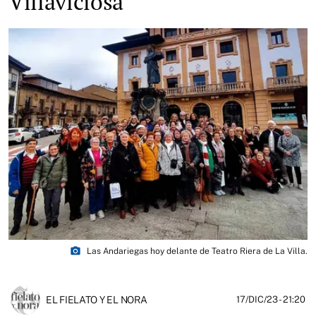
Villaviciosa
photo_camera
Las Andariegas hoy delante de Teatro Riera de La Villa.
EL FIELATO Y EL NORA
17/DIC/23
- 21:20