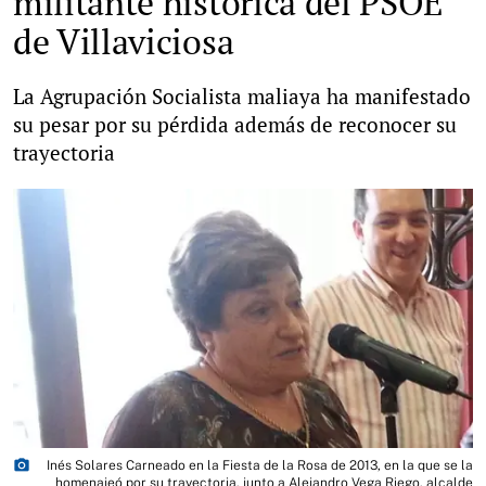
militante histórica del PSOE
de Villaviciosa
La Agrupación Socialista maliaya ha manifestado
su pesar por su pérdida además de reconocer su
trayectoria
photo_camera
Inés Solares Carneado en la Fiesta de la Rosa de 2013, en la que se la
homenajeó por su trayectoria, junto a Alejandro Vega Riego, alcalde