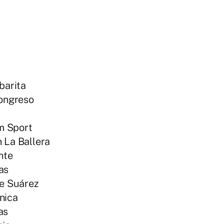
barita
Congreso
m Sport
 La Ballera
nte
as
me Suárez
nica
as