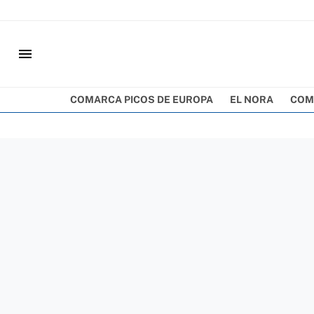
menu
COMARCA PICOS DE EUROPA
EL NORA
COM