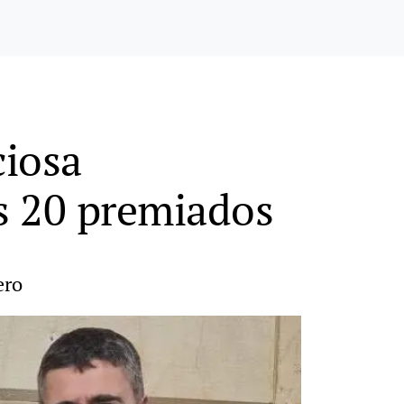
ciosa
os 20 premiados
ero