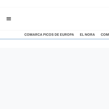
menu
COMARCA PICOS DE EUROPA
EL NORA
COM