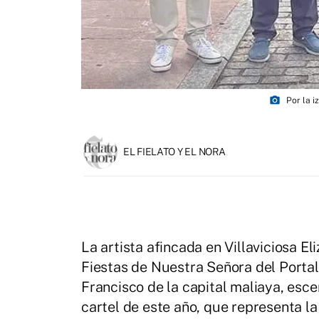
photo_camera
Por la 
EL FIELATO Y EL NORA
La artista afincada en Villaviciosa El
Fiestas de Nuestra Señora del Portal
Francisco de la capital maliaya, esce
cartel de este año, que representa la 