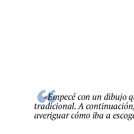
«Empecé con un dibujo que hice con lápiz y papel, a lo
tradicional. A continuación
averiguar cómo iba a escog