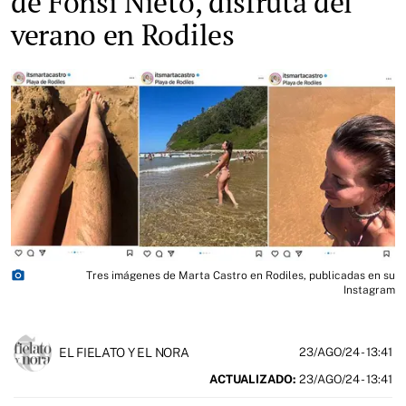
de Fonsi Nieto, disfruta del
verano en Rodiles
photo_camera
Tres imágenes de Marta Castro en Rodiles, publicadas en su
Instagram
EL FIELATO Y EL NORA
23/AGO/24
- 13:41
ACTUALIZADO:
23/AGO/24 - 13:41