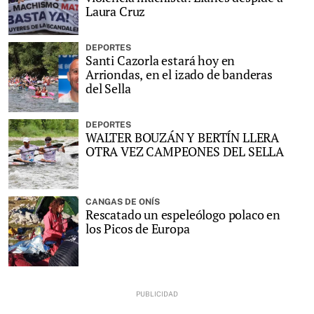
Laura Cruz
DEPORTES
Santi Cazorla estará hoy en
Arriondas, en el izado de banderas
del Sella
DEPORTES
WALTER BOUZÁN Y BERTÍN LLERA
OTRA VEZ CAMPEONES DEL SELLA
CANGAS DE ONÍS
Rescatado un espeleólogo polaco en
los Picos de Europa