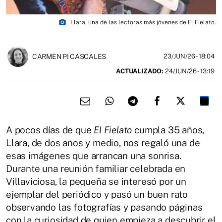
photo_camera
Llara, una de las lectoras más jóvenes de El Fielato.
CARMEN PI CASCALES
23/JUN/26
- 18:04
ACTUALIZADO:
24/JUN/26 - 13:19
A pocos días de que
El Fielato
cumpla 35 años,
Llara, de dos años y medio, nos regaló una de
esas imágenes que arrancan una sonrisa.
Durante una reunión familiar celebrada en
Villaviciosa, la pequeña se interesó por un
ejemplar del periódico y pasó un buen rato
observando las fotografías y pasando páginas
con la curiosidad de quien empieza a descubrir el