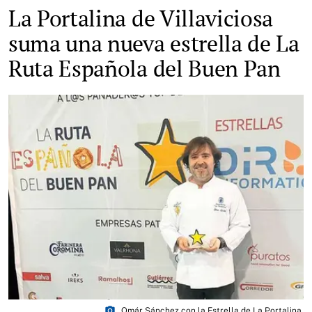
La Portalina de Villaviciosa
suma una nueva estrella de La
Ruta Española del Buen Pan
photo_camera
Omár Sánchez con la Estrella de La Portalina.