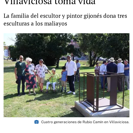
Villaviciosa toma vida
La familia del escultor y pintor gijonés dona tres
esculturas a los maliayos
photo_camera
Cuatro generaciones de Rubio Camín en Villaviciosa.