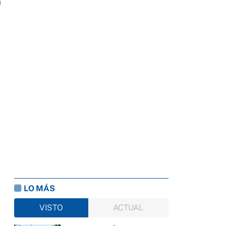
a
LO MÁS
VISTO
ACTUAL