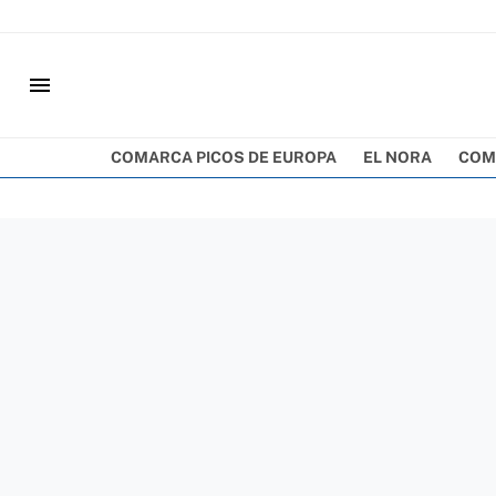
menu
COMARCA PICOS DE EUROPA
EL NORA
COM