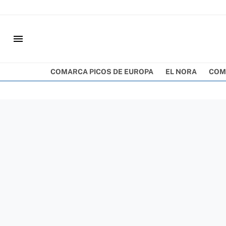
menu
COMARCA PICOS DE EUROPA
EL NORA
COM