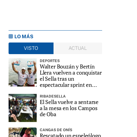
LO MÁS
VISTO
ACTUAL
DEPORTES
Walter Bouzán y Bertín
Llera vuelven a conquistar
el Sella tras un
espectacular sprint en
Ribadesella
RIBADESELLA
El Sella vuelve a sentarse
a la mesa en los Campos
de Oba
CANGAS DE ONÍS
Rescatado un espeleólogo