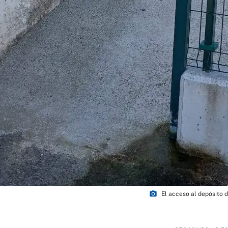
photo_camera
El acceso al depósito d