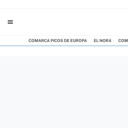
menu
COMARCA PICOS DE EUROPA
EL NORA
COM