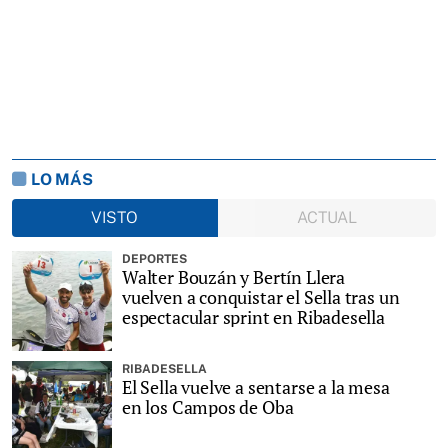
LO MÁS
VISTO
ACTUAL
DEPORTES
Walter Bouzán y Bertín Llera
vuelven a conquistar el Sella tras un
espectacular sprint en Ribadesella
RIBADESELLA
El Sella vuelve a sentarse a la mesa
en los Campos de Oba