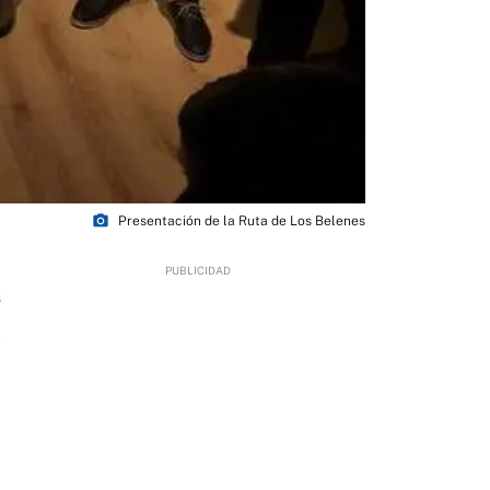
photo_camera
Presentación de la Ruta de Los Belenes
6