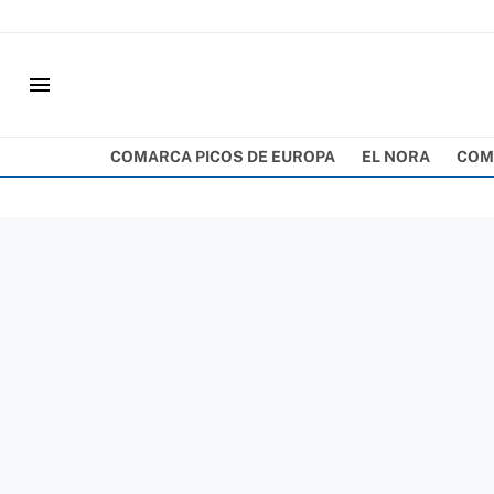
menu
COMARCA PICOS DE EUROPA
EL NORA
COM