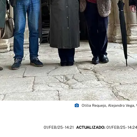
photo_camera
Otilia Requejo, Alejandro Vega,
01/FEB/25
- 14:21
ACTUALIZADO:
01/FEB/25 - 14:2