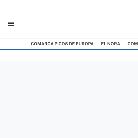
menu
COMARCA PICOS DE EUROPA
EL NORA
COM