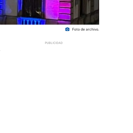
photo_camera
Foto de archivo.
0