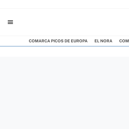
menu
COMARCA PICOS DE EUROPA
EL NORA
COM