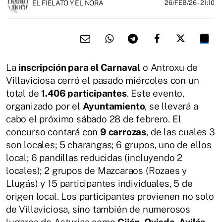
EL FIELATO Y EL NORA
26/FEB/26
- 21:10
La
inscripción para el Carnaval
o Antroxu de
Villaviciosa cerró el pasado miércoles con un
total de
1.406 participantes
. Este evento,
organizado por el
Ayuntamiento
, se llevará a
cabo el próximo sábado 28 de febrero. El
concurso contará con
9 carrozas
, de las cuales 3
son locales; 5 charangas; 6 grupos, uno de ellos
local; 6 pandillas reducidas (incluyendo 2
locales); 2 grupos de Mazcaraos (Rozaes y
Llugás) y 15 participantes individuales, 5 de
origen local. Los participantes provienen no solo
de Villaviciosa, sino también de numerosos
lugares de Asturias como
Gijón, Oviedo, Avilés
,