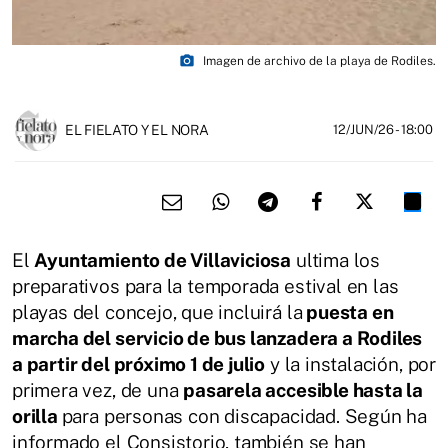
photo_camera
Imagen de archivo de la playa de Rodiles.
EL FIELATO Y EL NORA
12/JUN/26
- 18:00
El
Ayuntamiento de Villaviciosa
ultima los
preparativos para la temporada estival en las
playas del concejo, que incluirá la
puesta en
marcha del servicio de bus lanzadera a Rodiles
a partir del próximo 1 de julio
y la instalación, por
primera vez, de una
pasarela accesible hasta la
orilla
para personas con discapacidad. Según ha
informado el Consistorio, también se han