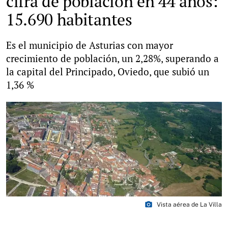
cifra de población en 44 años:
15.690 habitantes
Es el municipio de Asturias con mayor
crecimiento de población, un 2,28%, superando a
la capital del Principado, Oviedo, que subió un
1,36 %
photo_camera
Vista aérea de La Villa