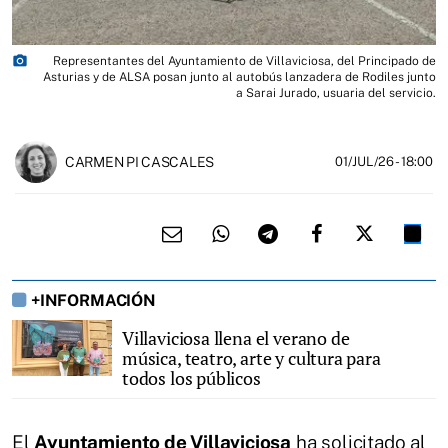
photo_camera
Representantes del Ayuntamiento de Villaviciosa, del Principado de
Asturias y de ALSA posan junto al autobús lanzadera de Rodiles junto
a Sarai Jurado, usuaria del servicio.
CARMEN PI CASCALES
01/JUL/26
- 18:00
+INFORMACIÓN
Villaviciosa llena el verano de
música, teatro, arte y cultura para
todos los públicos
El
Ayuntamiento de Villaviciosa
ha solicitado al