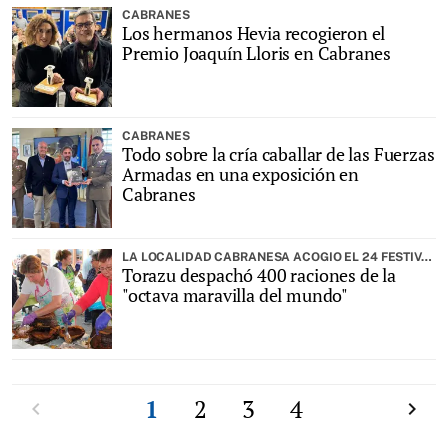
CABRANES
Los hermanos Hevia recogieron el
Premio Joaquín Lloris en Cabranes
CABRANES
Todo sobre la cría caballar de las Fuerzas
Armadas en una exposición en
Cabranes
LA LOCALIDAD CABRANESA ACOGIO EL 24 FESTIVAL DE LA BOROÑA DE FORNA
Torazu despachó 400 raciones de la
"octava maravilla del mundo"
Anterior
1
2
3
4
Siguien