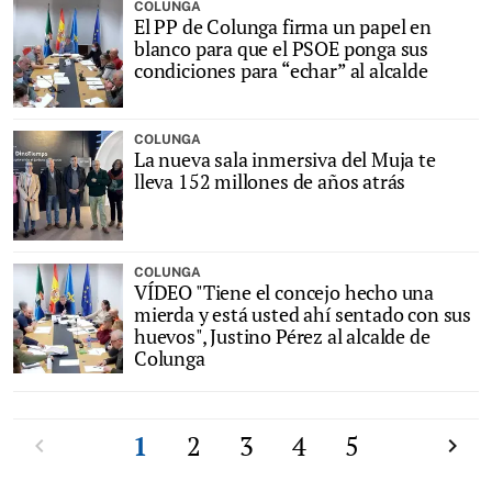
COLUNGA
El PP de Colunga firma un papel en
blanco para que el PSOE ponga sus
condiciones para “echar” al alcalde
COLUNGA
La nueva sala inmersiva del Muja te
lleva 152 millones de años atrás
COLUNGA
VÍDEO "Tiene el concejo hecho una
mierda y está usted ahí sentado con sus
huevos", Justino Pérez al alcalde de
Colunga
Anterior
1
2
3
4
5
Siguien