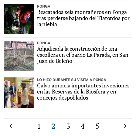
PONGA
Rescatados seis montañeros en Ponga
tras perderse bajando del Tiatordos por
la niebla
PONGA
Adjudicada la construcción de una
escollera en el barrio La Parada, en San
Juan de Beleño
LO HIZO DURANTE SU VISITA A PONGA
Calvo anuncia importantes inversiones
en las Reservas de la Biosfera y en
concejos despoblados
Anterior
1
2
3
4
5
Siguien